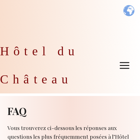
Aller
au
contenu
Hôtel du
Château
FAQ
Vous trouverez ci-dessous les réponses aux
questions les plus fréquemment posées à l’Hôtel